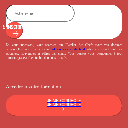
S'INSCRIRE
En vous inscrivant, vous acceptez que L’atelier des Chefs traite vos données
personnelles conformément à sa
politique de confidentialité
afin de vous adresser des
actualités, nouveautés et offres par email. Vous pouvez vous désabonner à tout
moment grâce au lien inclus dans nos e-mails.
Accédez à votre
formation :
JE ME CONNECTE
JE ME CONNECTE