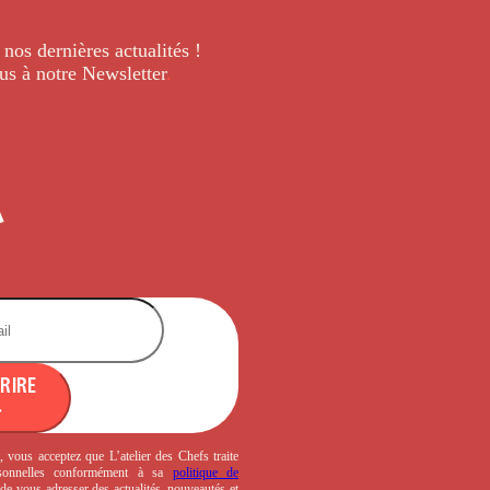
 nos dernières
actualités !
us à notre Newsletter
.
CRIRE
, vous acceptez que L’atelier des Chefs traite
sonnelles conformément à sa
politique de
de vous adresser des actualités, nouveautés et