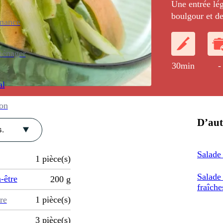
Une entrée lé
boulgour et d
enance
à l'huile d'arg
ménager
30min
-
al
ion
D’aut
.
Salade
1
pièce(s)
Salade
-être
200
g
fraîche
re
1
pièce(s)
3
pièce(s)