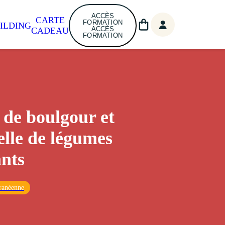
ACCÈS
CARTE
FORMATION
ILDING
ACCÈS
CADEAU
FORMATION
 de boulgour et
telle de légumes
nts
ranéenne