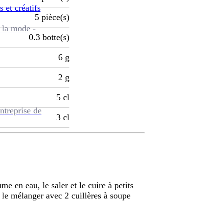
s et créatifs
5
pièce(s)
 la mode -
0.3
botte(s)
6
g
2
g
5
cl
ntreprise de
3
cl
e en eau, le saler et le cuire à petits
 le mélanger avec 2 cuillères à soupe