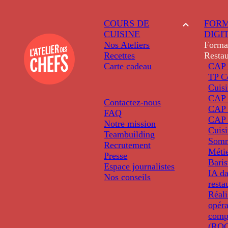
COURS DE
FORM
CUISINE
DIGI
Nos Ateliers
Forma
Recettes
Restau
Carte cadeau
CAP 
TP C
Cuis
CAP P
Contactez-nous
CAP 
FAQ
CAP 
Notre mission
Cuis
Teambuilding
Somm
Recrutement
Métie
Presse
Baris
Espace journalistes
IA da
Nos conseils
resta
Réali
opéra
comp
(ROC