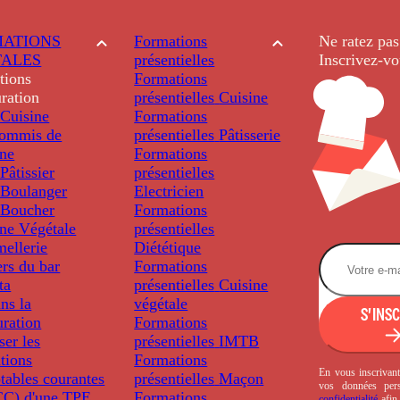
ATIONS
Formations
Ne ratez pas
TALES
présentielles
Inscrivez-vo
tions
Formations
ration
présentielles
Cuisine
Cuisine
Formations
ommis de
présentielles
Pâtisserie
ine
Formations
âtissier
présentielles
Boulanger
Electricien
Boucher
Formations
ine Végétale
présentielles
ellerie
Diététique
rs du bar
Formations
ta
présentielles
Cuisine
ns la
végétale
S'INS
uration
Formations
ser les
présentielles
IMTB
tions
Formations
En vous inscrivant
tables courantes
présentielles
Maçon
vos données per
C) d'une TPE
Formations
confidentialité
afin 