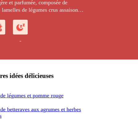
gère et parfumée, composée de
e lamelles de légumes crus assaisonnés
an.
-
res idées délicieuses
 de légumes et pomme rouge
 de betteraves aux agrumes et herbes
s