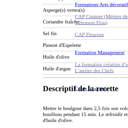
Formations
Arts décoratif
Asperge(s) vertes(s)
CAP Couture (Métiers de
Coriandre fraîche
Vêtement Flou)
Sel fin
CAP Fleuriste
Piment d'Espelette
Formation
Management
Huile d'olive
La formation création d’e
Huile d'argan
L’atelier des Chefs
Descriptif de la recette
Cours à la carte
Mettre le boulgour dans 2,5 fois son volum
bouillons pendant 15 min. Le refroidir et
d'huile d'olive.