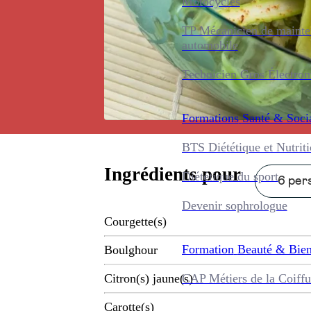
Motocycles
TP Mécanicien de maint
automobile
Technicien Gros Électro
Formations
Santé & Soci
BTS Diététique et Nutrit
Ingrédients pour
Diététique du sport
6 pers
Devenir sophrologue
Courgette(s)
Formation
Beauté & Bien
Boulghour
CAP Métiers de la Coiffu
Citron(s) jaune(s)
Carotte(s)