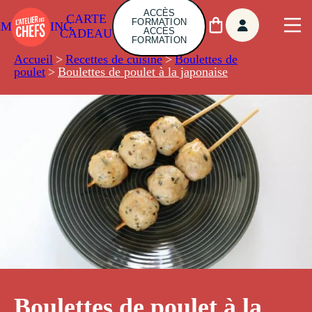
ACCÈS
CARTE
FORMATION
AMBUILDING
ACCÈS
CADEAU
FORMATION
Accueil
>
Recettes de cuisine
>
Boulettes de
poulet
>
Boulettes de poulet à la japonaise
Boulettes de poulet à la