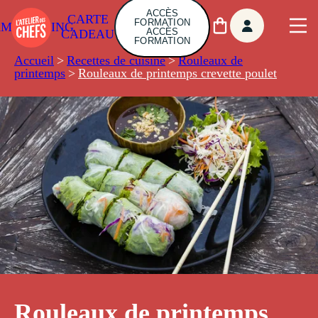
ACCÈS
CARTE
FORMATION
AMBUILDING
ACCÈS
CADEAU
FORMATION
Accueil
>
Recettes de cuisine
>
Rouleaux de
printemps
>
Rouleaux de printemps crevette poulet
Rouleaux de printemps