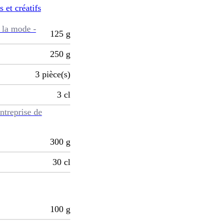
s et créatifs
 la mode -
125
g
250
g
3
pièce(s)
3
cl
ntreprise de
300
g
30
cl
100
g