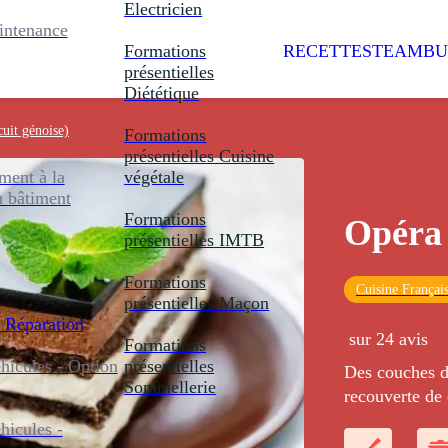
Electricien
intenance
Formations
RECETTES
TEAMBU
présentielles
Diététique
cuit génoise)
Formations
présentielles
Cuisine
ent à la
végétale
u bâtiment
Formations
Opéra 
présentielles
IMTB
Formations
Cuisine Françai
présentielles
Maçon
 Réparation
sur 24 avis
Formations
icules - Option
présentielles
Des couches d
Sommellerie
recouverte de
chocolat puis 
icules -