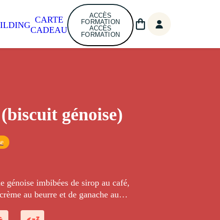
ACCÈS
CARTE
FORMATION
ILDING
ACCÈS
CADEAU
FORMATION
(biscuit génoise)
se
e génoise imbibées de sirop au café,
 crème au beurre et de ganache au
glacées au chocolat.