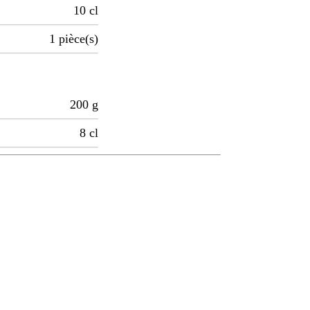
10
cl
1
pièce(s)
200
g
8
cl