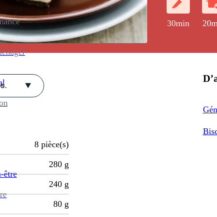
enance
30min
20m
ménager
D’a
al
s.
ion
Gén
Bis
8
pièce(s)
280
g
-être
240
g
re
80
g