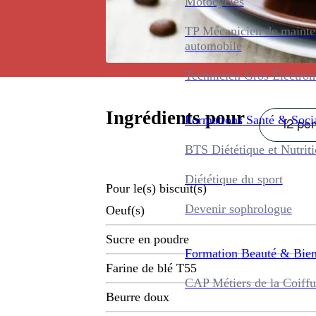
Motocycles
TP Mécanicien de maint
automobile
Technicien Gros Électro
Ingrédients pour
Formations
Santé & Soci
12 per
BTS Diététique et Nutrit
Diététique du sport
Pour le(s) biscuit(s)
Devenir sophrologue
Oeuf(s)
Sucre en poudre
Formation
Beauté & Bien
Farine de blé T55
CAP Métiers de la Coiffu
Beurre doux