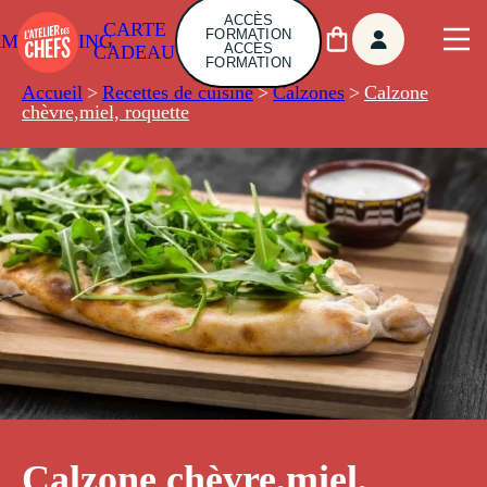
ACCÈS
CARTE
FORMATION
AMBUILDING
ACCÈS
CADEAU
FORMATION
Accueil
>
Recettes de cuisine
>
Calzones
>
Calzone
chèvre,miel, roquette
Calzone chèvre,miel,