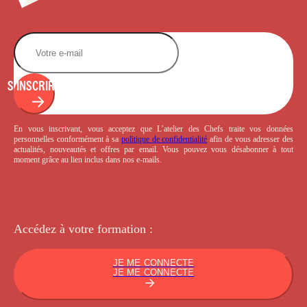
S'INSCRIRE
En vous inscrivant, vous acceptez que L’atelier des Chefs traite vos données
personnelles conformément à sa
politique de confidentialité
afin de vous adresser des
actualités, nouveautés et offres par email. Vous pouvez vous désabonner à tout
moment grâce au lien inclus dans nos e-mails.
Accédez à votre
formation :
JE ME CONNECTE
JE ME CONNECTE