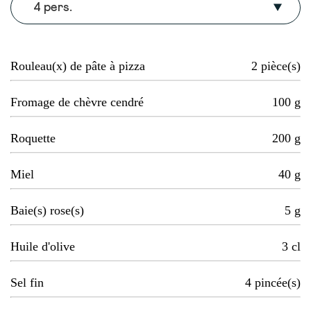
4 pers.
Rouleau(x) de pâte à pizza
2
pièce(s)
Fromage de chèvre cendré
100
g
Roquette
200
g
Miel
40
g
Baie(s) rose(s)
5
g
Huile d'olive
3
cl
Sel fin
4
pincée(s)