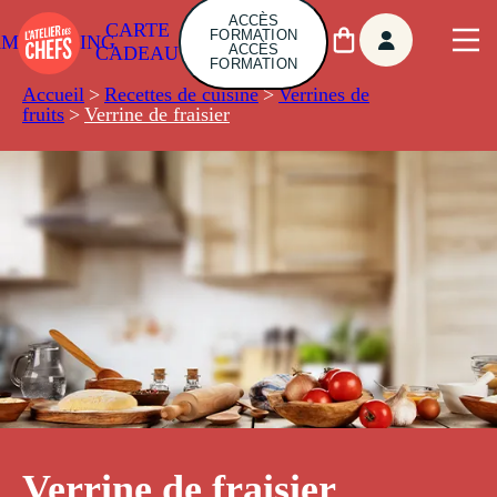
ACCÈS
CARTE
FORMATION
AMBUILDING
ACCÈS
CADEAU
FORMATION
Accueil
>
Recettes de cuisine
>
Verrines de
fruits
>
Verrine de fraisier
Verrine de fraisier