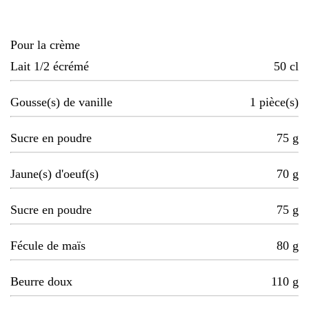
Pour la crème
Lait 1/2 écrémé
50
cl
Gousse(s) de vanille
1
pièce(s)
Sucre en poudre
75
g
Jaune(s) d'oeuf(s)
70
g
Sucre en poudre
75
g
Fécule de maïs
80
g
Beurre doux
110
g