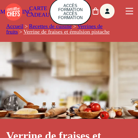
ACCÈS
CARTE
FORMATION
AMBUILDING
ACCÈS
CADEAU
FORMATION
Accueil
>
Recettes de cuisine
>
Verrines de
fruits
>
Verrine de fraises et émulsion pistache
Verrine de fraises et