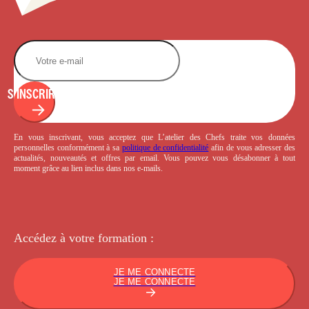
S'INSCRIRE
En vous inscrivant, vous acceptez que L’atelier des Chefs traite vos données
personnelles conformément à sa
politique de confidentialité
afin de vous adresser des
actualités, nouveautés et offres par email. Vous pouvez vous désabonner à tout
moment grâce au lien inclus dans nos e-mails.
Accédez à votre
formation :
JE ME CONNECTE
JE ME CONNECTE