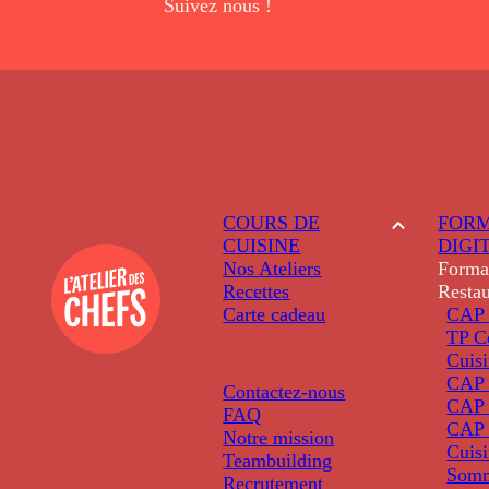
Suivez nous !
COURS DE
FORM
CUISINE
DIGI
Nos Ateliers
Forma
Recettes
Restau
Carte cadeau
CAP 
TP C
Cuis
CAP P
Contactez-nous
CAP 
FAQ
CAP 
Notre mission
Cuis
Teambuilding
Somm
Recrutement