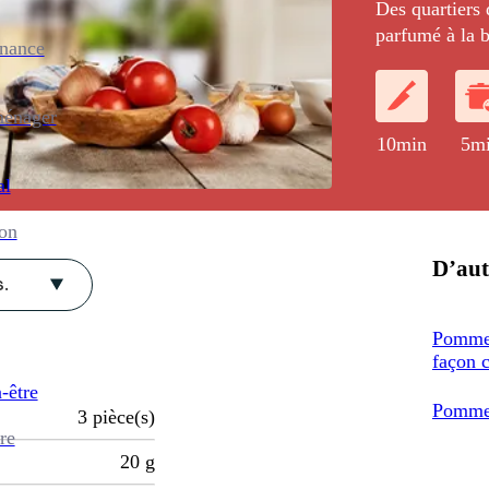
Des quartiers
parfumé à la b
enance
autocuiseur, 
beurre salé.
ménager
10min
5m
al
ion
D’aut
.
Pommes
façon 
-être
Pommes
3
pièce(s)
re
20
g