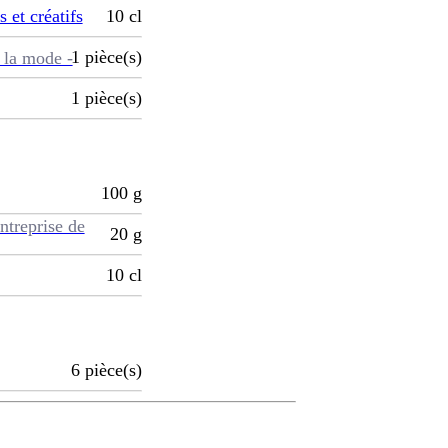
s et créatifs
10
cl
1
pièce(s)
 la mode -
1
pièce(s)
100
g
ntreprise de
20
g
10
cl
6
pièce(s)