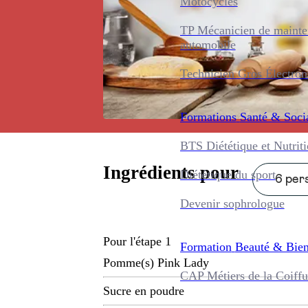
Motocycles
TP Mécanicien de maint
automobile
Technicien Gros Électro
Formations
Santé & Soci
BTS Diététique et Nutrit
Ingrédients pour
Diététique du sport
6 pers
Devenir sophrologue
Pour l'étape 1
Formation
Beauté & Bien
Pomme(s) Pink Lady
CAP Métiers de la Coiffu
Sucre en poudre