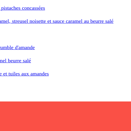
 pistaches concassées
el, streusel noisette et sauce caramel au beurre salé
crumble d'amande
el beurre salé
 et tuiles aux amandes