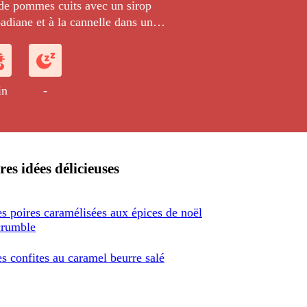
 de pommes cuits avec un sirop
adiane et à la cannelle dans un
accompagnés d'une sauce caramel au
in
-
res idées délicieuses
 poires caramélisées aux épices de noël
crumble
 confites au caramel beurre salé