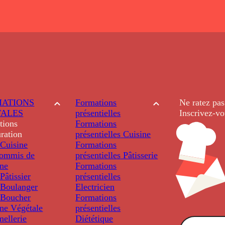
ATIONS
Formations
Ne ratez pas
TALES
présentielles
Inscrivez-vo
tions
Formations
ration
présentielles
Cuisine
Cuisine
Formations
ommis de
présentielles
Pâtisserie
ine
Formations
âtissier
présentielles
Boulanger
Electricien
Boucher
Formations
ine Végétale
présentielles
ellerie
Diététique