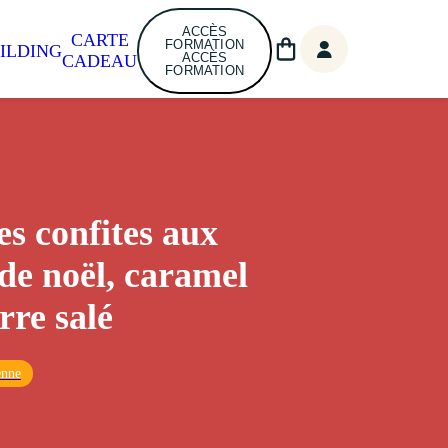
ACCÈS
CARTE
FORMATION
ILDING
ACCÈS
CADEAU
FORMATION
 confites aux
 de noël, caramel
rre salé
enne