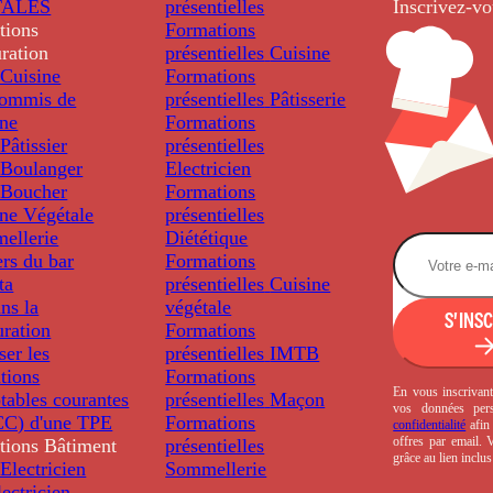
TALES
présentielles
Inscrivez-vo
tions
Formations
ration
présentielles
Cuisine
Cuisine
Formations
ommis de
présentielles
Pâtisserie
ine
Formations
âtissier
présentielles
Boulanger
Electricien
Boucher
Formations
ine Végétale
présentielles
ellerie
Diététique
rs du bar
Formations
ta
présentielles
Cuisine
ns la
végétale
S'INS
uration
Formations
ser les
présentielles
IMTB
tions
Formations
En vous inscrivant
tables courantes
présentielles
Maçon
vos données per
C) d'une TPE
Formations
confidentialité
afin 
offres par email.
tions
Bâtiment
présentielles
grâce au lien inclu
Electricien
Sommellerie
ectricien