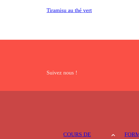
Tiramisu au thé vert
Suivez nous !
COURS DE
FORM