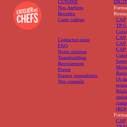
CUISINE
DIGI
Nos Ateliers
Forma
Recettes
Restau
Carte cadeau
CAP 
TP C
Cuis
CAP P
Contactez-nous
CAP 
FAQ
CAP 
Notre mission
Cuis
Teambuilding
Somm
Recrutement
Métie
Presse
Baris
Espace journalistes
IA da
Nos conseils
resta
Réali
opéra
comp
(ROC
Forma
CAP 
TP El