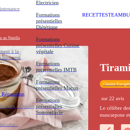
Electricien
intenance
Formations
RECETTES
TEAMBU
présentielles
Diététique
u au Nutella
Formations
présentielles
Cuisine
ent à la
végétale
u bâtiment
Formations
Tirami
présentielles
IMTB
Formations
Cuisine Europé
présentielles
Maçon
 Réparation
sur 22 avis
Formations
icules - Option
présentielles
Le célèbre des
Sommellerie
mascarpone et 
crème onctueu
icules -