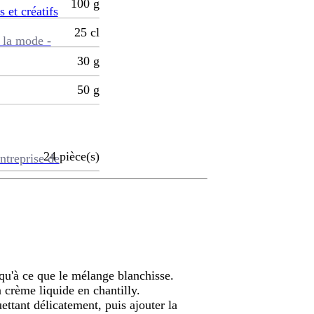
100
g
s et créatifs
25
cl
 la mode -
30
g
50
g
24
pièce(s)
ntreprise de
squ'à ce que le mélange blanchisse.
a crème liquide en chantilly.
ttant délicatement, puis ajouter la