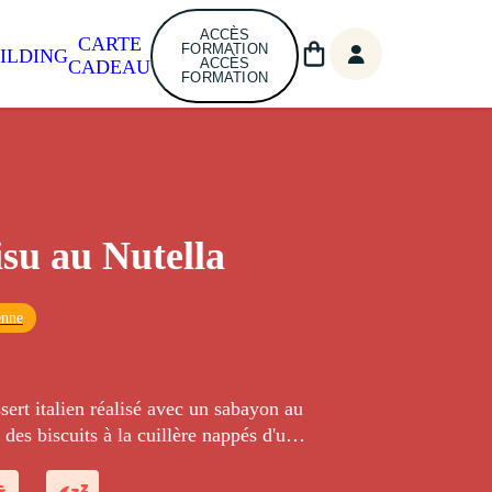
ACCÈS
CARTE
FORMATION
ILDING
ACCÈS
CADEAU
FORMATION
su au Nutella
enne
sert italien réalisé avec un sabayon au
des biscuits à la cuillère nappés d'une
se à base de Nutella.