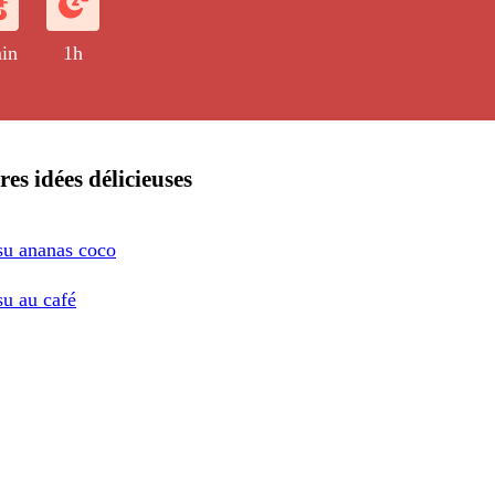
in
1h
res idées délicieuses
su ananas coco
su au café