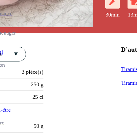
enance
30min
13m
ménager
D’aut
al
.
ion
Tirami
3
pièce(s)
Tirami
250
g
25
cl
-être
re
50
g