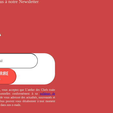
us à notre Newsletter
.
CRIRE
, vous acceptez que L’atelier des Chefs traite
sonnelles conformément à sa
politique de
de vous adresser des actualités, nouveautés et
 Vous pouvez vous désabonner à tout moment
s dans nos e-mails.