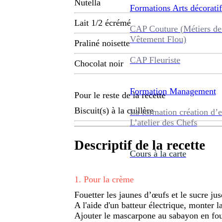
Nutella
Formations
Arts décoratif
Lait 1/2 écrémé
CAP Couture (Métiers de
Vêtement Flou)
Praliné noisette
CAP Fleuriste
Chocolat noir
Formation
Management
Pour le reste de la recette
Biscuit(s) à la cuillère
La formation création d’e
L’atelier des Chefs
Descriptif de la recette
Cours à la carte
1
.
Pour la crème
Fouetter les jaunes d’œufs et le sucre ju
A l'aide d'un batteur électrique, monter l
Ajouter le mascarpone au sabayon en foue