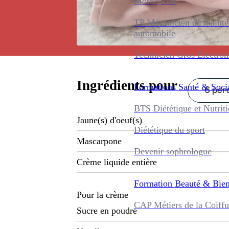
Motocycles
TP Mécanicien de maint
automobile
Technicien Gros Électro
Ingrédients pour
Formations
Santé & Soci
6 pers
BTS Diététique et Nutrit
Jaune(s) d'oeuf(s)
Diététique du sport
Mascarpone
Devenir sophrologue
Crème liquide entière
Formation
Beauté & Bien
Pour la crème
CAP Métiers de la Coiffu
Sucre en poudre