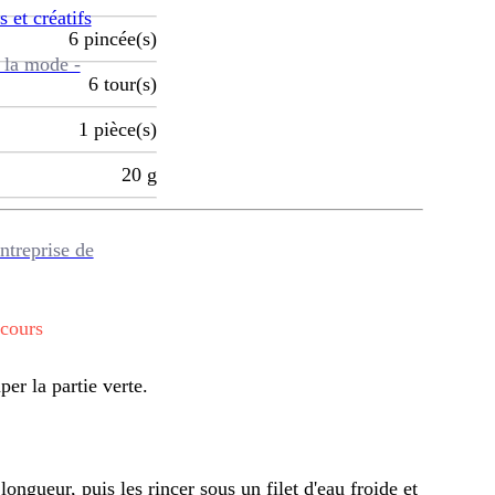
s et créatifs
6
pincée(s)
 la mode -
6
tour(s)
1
pièce(s)
20
g
ntreprise de
 cours
per la partie verte.
longueur, puis les rincer sous un filet d'eau froide et