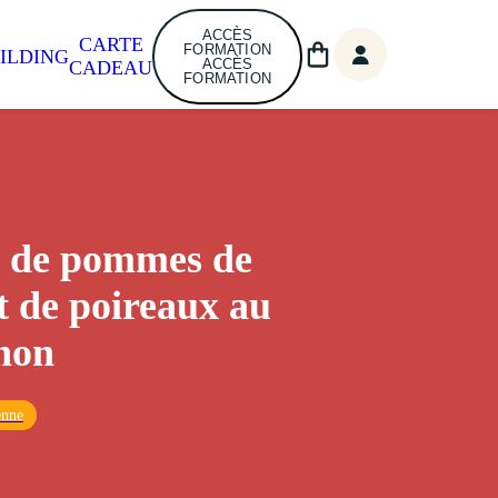
ACCÈS
CARTE
FORMATION
ILDING
ACCÈS
CADEAU
FORMATION
n de pommes de
et de poireaux au
hon
enne