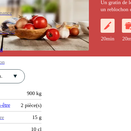
Un gratin de 
un reblochon co
enance
ménager
20min
20m
al
ion
.
900
kg
-être
2
pièce(s)
re
15
g
10
cl