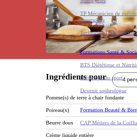
Motocycles
TP Mécanicien de maint
automobile
Technicien Gros Électro
Formations
Santé & Soci
BTS Diététique et Nutrit
Ingrédients pour
Diététique du sport
4 pers
Devenir sophrologue
Pomme(s) de terre à chair fondante
Formation
Beauté & Bien
Poireau(x)
CAP Métiers de la Coiffu
Beurre doux
Crème liquide entière