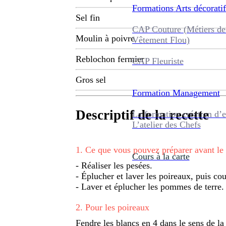
Formations
Arts décoratif
Sel fin
CAP Couture (Métiers de
Moulin à poivre
Vêtement Flou)
Reblochon fermier
CAP Fleuriste
Gros sel
Formation
Management
Descriptif de la recette
La formation création d’e
L’atelier des Chefs
1
.
Ce que vous pouvez préparer avant le
Cours à la carte
- Réaliser les pesées.
- Éplucher et laver les poireaux, puis cou
- Laver et éplucher les pommes de terre.
2
.
Pour les poireaux
Fendre les blancs en 4 dans le sens de la 