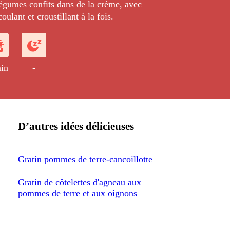
légumes confits dans de la crème, avec
ulant et croustillant à la fois.
in
-
D’autres idées délicieuses
Gratin pommes de terre-cancoillotte
Gratin de côtelettes d'agneau aux
pommes de terre et aux oignons