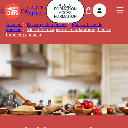
ACCÈS
CARTE
FORMATION
AMBUILDING
ACCÈS
CADEAU
FORMATION
Accueil
>
Recettes de cuisine
>
Plats à base de
poisson
>
Merlu à la vapeur de cardamome, beurre
fumé et caponata