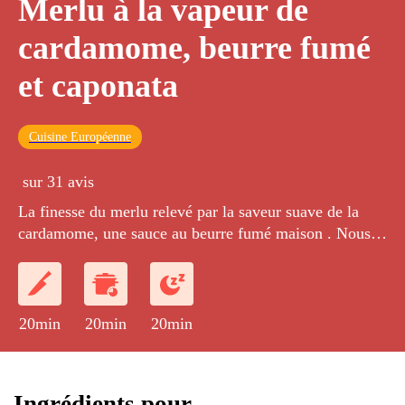
Merlu à la vapeur de
cardamome, beurre fumé
et caponata
Cuisine Européenne
sur 31 avis
La finesse du merlu relevé par la saveur suave de la
cardamome, une sauce au beurre fumé maison . Nous
l'accompagnerons de caponata : un plat italien
d’aubergine et de céleri relevé de câpres.
20min
20min
20min
Ingrédients pour