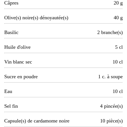
Câpres
20
g
Olive(s) noire(s) dénoyautée(s)
40
g
Basilic
2
branche(s)
Huile d'olive
5
cl
Vin blanc sec
10
cl
Sucre en poudre
1
c. à soupe
Eau
10
cl
Sel fin
4
pincée(s)
Capsule(s) de cardamome noire
10
pièce(s)