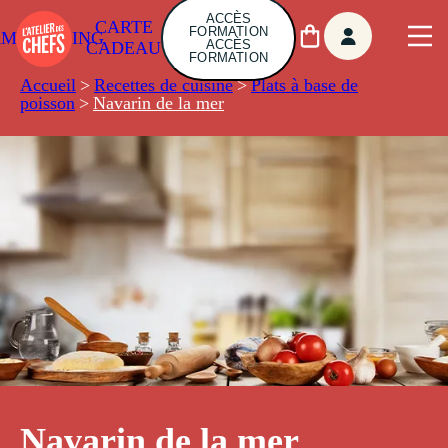
ACCÈS
CARTE
FORMATION
AMBUILDING
ACCÈS
CADEAU
FORMATION
Accueil
>
Recettes de cuisine
>
Plats à base de
poisson
>
Navarin de la mer
Navarin de la mer