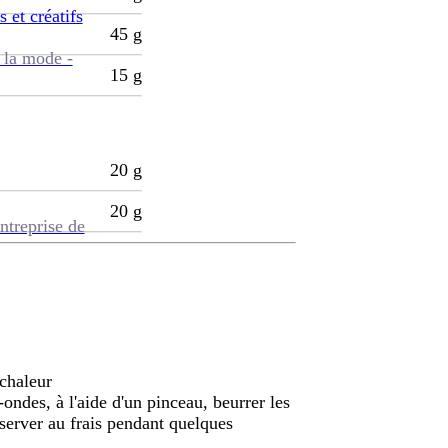
s et créatifs
45
g
 la mode -
15
g
20
g
20
g
ntreprise de
 chaleur
ondes, à l'aide d'un pinceau, beurrer les
éserver au frais pendant quelques
.