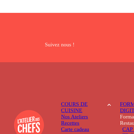
Suivez nous !
COURS DE
FORM
CUISINE
DIGI
Nos Ateliers
Forma
Recettes
Restau
Carte cadeau
CAP 