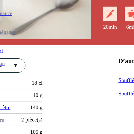
de cuillères à 
enance
20min
6m
ménager
al
D’aut
ion
.
Soufflé
18
cl
Soufflé
10
g
-être
140
g
2
pièce(s)
re
105
g