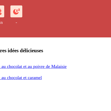
pot !
in
-
res idées délicieuses
 au chocolat et au poivre de Malaisie
 au chocolat et caramel