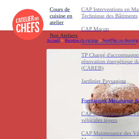
Cours de
CAP Interventions en Ma
cuisine en
Technique des Bâtiments
atelier
CAP Maçon
Nos Ateliers
Accueil
>
Recettes de cuisine
>
Soufflés au chocolat
CAP Carreleur Mosaïste
TP Chargé d'accompagnem
rénovation énergétique d
(CAREB)
Jardinier Paysagiste
Formations
Mécanique &
CAP Maintenance des Véh
véhicules légers
CAP Maintenance des Véh