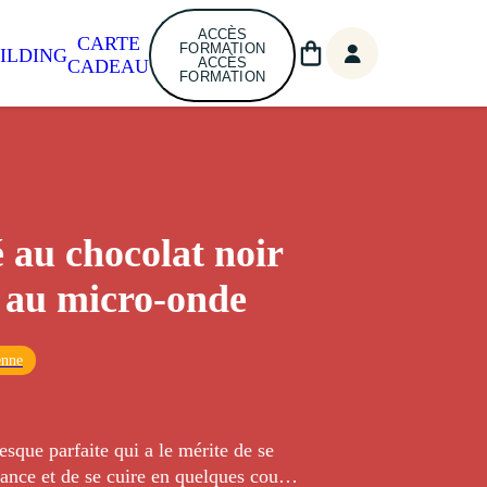
ACCÈS
CARTE
FORMATION
ILDING
ACCÈS
CADEAU
FORMATION
é au chocolat noir
 au micro-onde
enne
esque parfaite qui a le mérite de se
ance et de se cuire en quelques coups