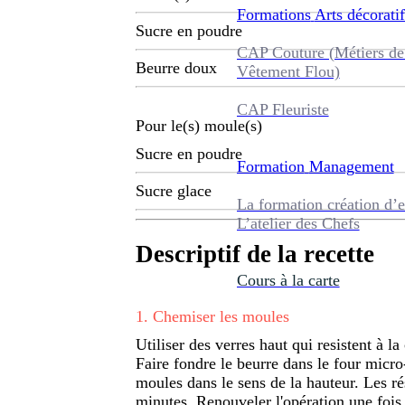
Formations
Arts décoratif
Sucre en poudre
CAP Couture (Métiers de
Beurre doux
Vêtement Flou)
CAP Fleuriste
Pour le(s) moule(s)
Sucre en poudre
Formation
Management
Sucre glace
La formation création d’e
L’atelier des Chefs
Descriptif de la recette
Cours à la carte
1
.
Chemiser les moules
Utiliser des verres haut qui resistent à la
Faire fondre le beurre dans le four micro-
moules dans le sens de la hauteur. Les r
minutes. Renouveler l'opération une fois