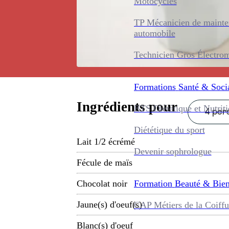
Motocycles
TP Mécanicien de maint
automobile
Technicien Gros Électro
Formations
Santé & Soci
Ingrédients pour
BTS Diététique et Nutrit
4 pers
Diététique du sport
Lait 1/2 écrémé
Devenir sophrologue
Fécule de maïs
Formation
Beauté & Bien
Chocolat noir
Jaune(s) d'oeuf(s)
CAP Métiers de la Coiffu
Blanc(s) d'oeuf