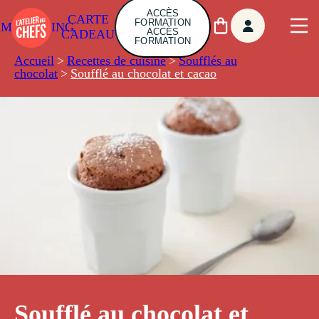
ACCÈS
CARTE
FORMATION
AMBUILDING
ACCÈS
CADEAU
FORMATION
Accueil
>
Recettes de cuisine
>
Soufflés au
chocolat
>
Soufflé au chocolat et cacao
Soufflé au chocolat et