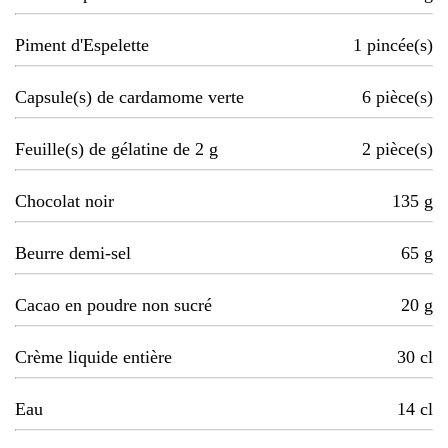
Piment d'Espelette
1
pincée(s)
Capsule(s) de cardamome verte
6
pièce(s)
Feuille(s) de gélatine de 2 g
2
pièce(s)
Chocolat noir
135
g
Beurre demi-sel
65
g
Cacao en poudre non sucré
20
g
Crème liquide entière
30
cl
Eau
14
cl