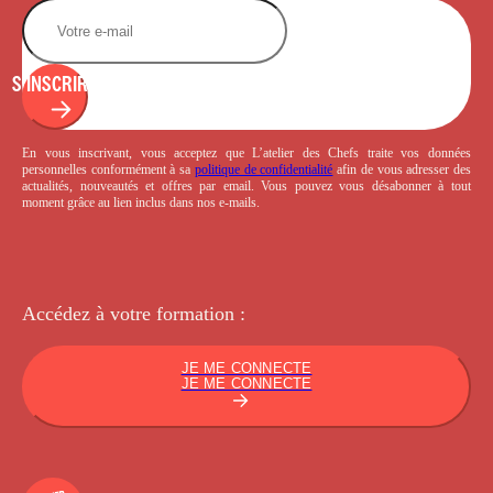
S'INSCRIRE
En vous inscrivant, vous acceptez que L’atelier des Chefs traite vos données
personnelles conformément à sa
politique de confidentialité
afin de vous adresser des
actualités, nouveautés et offres par email. Vous pouvez vous désabonner à tout
moment grâce au lien inclus dans nos e-mails.
Accédez à votre
formation :
JE ME CONNECTE
JE ME CONNECTE