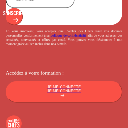
S'INSCRIRE
En vous inscrivant, vous acceptez que L’atelier des Chefs traite vos données
personnelles conformément à sa
politique de confidentialité
afin de vous adresser des
actualités, nouveautés et offres par email. Vous pouvez vous désabonner à tout
moment grâce au lien inclus dans nos e-mails.
Accédez à votre
formation :
JE ME CONNECTE
JE ME CONNECTE