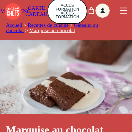
ACCÈS
CARTE
FORMATION
AMBUILDING
ACCÈS
CADEAU
FORMATION
Accueil
>
Recettes de cuisine
>
Gâteaux au
chocolat
>
Marquise au chocolat
Marquise au chocolat