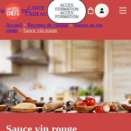
ACCÈS
CARTE
FORMATION
AMBUILDING
ACCÈS
CADEAU
FORMATION
Accueil
>
Recettes de cuisine
>
Sauces au vin
rouge
>
Sauce vin rouge
Sauce vin rouge