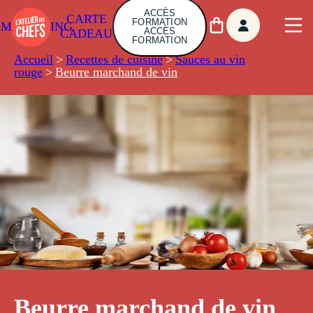
ACCÈS
CARTE
FORMATION
AMBUILDING
ACCÈS
CADEAU
FORMATION
Accueil
>
Recettes de cuisine
>
Sauces au vin
rouge
>
Beurre marchand de vin
Beurre marchand de vin