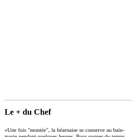
Le + du Chef
«
Une fois "montée", la béarnaise se conserve au bain-
marie pendant quelques heures. Pour gagner du temps,