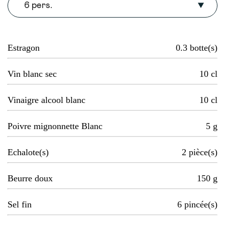
6 pers.
Estragon
0.3
botte(s)
Vin blanc sec
10
cl
Vinaigre alcool blanc
10
cl
Poivre mignonnette Blanc
5
g
Echalote(s)
2
pièce(s)
Beurre doux
150
g
Sel fin
6
pincée(s)