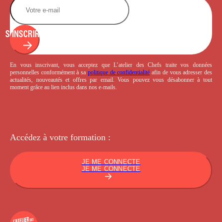
S'INSCRIRE
En vous inscrivant, vous acceptez que L’atelier des Chefs traite vos données
personnelles conformément à sa
politique de confidentialité
afin de vous adresser des
actualités, nouveautés et offres par email. Vous pouvez vous désabonner à tout
moment grâce au lien inclus dans nos e-mails.
Accédez à votre
formation :
JE ME CONNECTE
JE ME CONNECTE