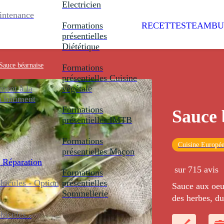
Electricien
intenance
Formations
RECETTES
TEAMBU
présentielles
Diététique
Sauce béarnaise
Formations
présentielles
Cuisine
ent à la
végétale
u bâtiment
Formations
Sauce 
présentielles
IMTB
Formations
Cuisine Europé
présentielles
Maçon
 Réparation
sur 715 avis
Formations
icules - Option
présentielles
Sauce aux oeu
Sommellerie
des herbes, du
icules -