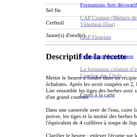
Formations
Arts décoratif
Sel fin
CAP Couture (Métiers de
Cerfeuil
Vêtement Flou)
Jaune(s) d'oeuf(s)
CAP Fleuriste
Descriptif de la recette
Formation
Management
La formation création d’e
L’atelier des Chefs
Mettre le beurre à fondre dans un récipien
échalotes. Après les avoir coupées en 2, l
Lier ensemble les tiges des herbes avec un
Cours à la carte
d'un grand couteau.
Dans une casserole avec de l'eau, cuire la 
poivre, les tiges et la moitié des herbes h
l'équivalent de 4 cuillères à soupe de liq
Clarifier le beurre : enlever l'écume sur 