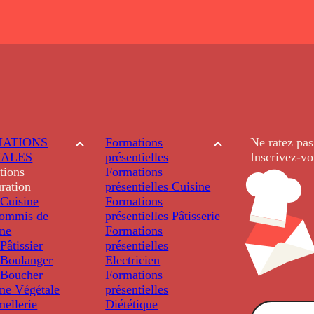
ATIONS
Formations
Ne ratez pas
TALES
présentielles
Inscrivez-vo
tions
Formations
ration
présentielles
Cuisine
Cuisine
Formations
ommis de
présentielles
Pâtisserie
ine
Formations
âtissier
présentielles
Boulanger
Electricien
Boucher
Formations
ine Végétale
présentielles
ellerie
Diététique