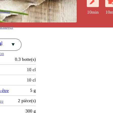
enance
10min
10m
ménager
al
.
ion
0.3
botte(s)
10
cl
10
cl
5
g
-être
2
pièce(s)
re
300
g