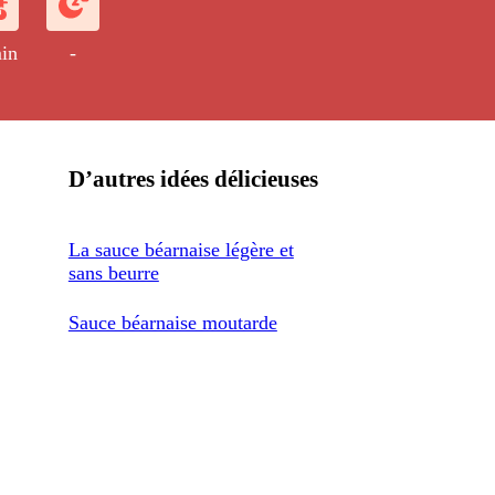
in
-
D’autres idées délicieuses
La sauce béarnaise légère et
sans beurre
Sauce béarnaise moutarde