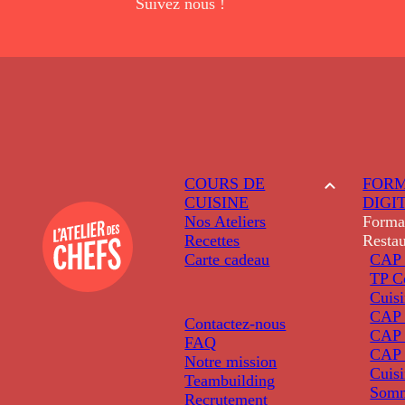
Suivez nous !
COURS DE
FORM
CUISINE
DIGI
Nos Ateliers
Forma
Recettes
Restau
Carte cadeau
CAP 
TP C
Cuis
CAP P
Contactez-nous
CAP 
FAQ
CAP 
Notre mission
Cuis
Teambuilding
Somm
Recrutement