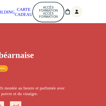
ACCÈS
CARTE
FORMATION
ILDING
ACCÈS
CADEAU
FORMATION
béarnaise
enne
fs montée au beurre et parfumée avec
 poivre et du vinaigre.