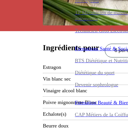
Motocycles
TP Mécanicien de maint
automobile
Technicien Gros Électro
Ingrédients pour
Formations
Santé & Soci
6 pers
BTS Diététique et Nutrit
Estragon
Diététique du sport
Vin blanc sec
Devenir sophrologue
Vinaigre alcool blanc
Poivre mignonnette Blanc
Formation
Beauté & Bien
Echalote(s)
CAP Métiers de la Coiffu
Beurre doux