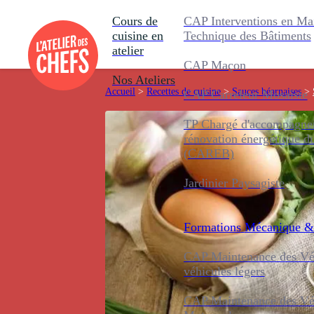
Cours de
CAP Interventions en Ma
cuisine en
Technique des Bâtiments
atelier
CAP Maçon
Nos Ateliers
Accueil
>
Recettes de cuisine
>
Sauces béarnaises
>
CAP Carreleur Mosaïste
TP Chargé d'accompagnem
rénovation énergétique d
(CAREB)
Jardinier Paysagiste
Formations
Mécanique &
CAP Maintenance des Véh
véhicules légers
CAP Maintenance des Véh