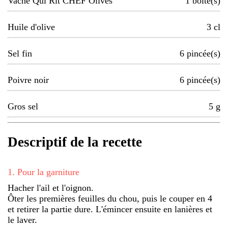
Vache Qui Rit CHEF Olives
1
boite(s)
Huile d'olive
3
cl
Sel fin
6
pincée(s)
Poivre noir
6
pincée(s)
Gros sel
5
g
Descriptif de la recette
1
.
Pour la garniture
Hacher l'ail et l'oignon.
Ôter les premières feuilles du chou, puis le couper en 4
et retirer la partie dure. L'émincer ensuite en lanières et
le laver.