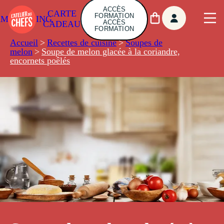
ACCÈS
CARTE
FORMATION
AMBUILDING
ACCÈS
CADEAU
FORMATION
Accueil
>
Recettes de cuisine
>
Soupes de
melon
>
Soupe de melon glacée à la coriandre,
encornets poêlés