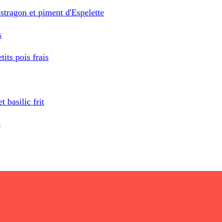
stragon et piment d'Espelette
s
its pois frais
 basilic frit
o