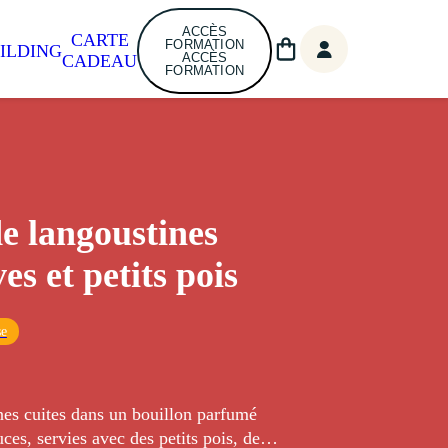
ACCÈS
CARTE
FORMATION
ILDING
ACCÈS
CADEAU
FORMATION
e langoustines
es et petits pois
se
nes cuites dans un bouillon parfumé
ces, servies avec des petits pois, des