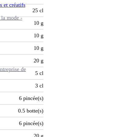
s et créatifs
25
cl
 la mode -
10
g
10
g
10
g
20
g
ntreprise de
5
cl
3
cl
6
pincée(s)
0.5
botte(s)
6
pincée(s)
20
g