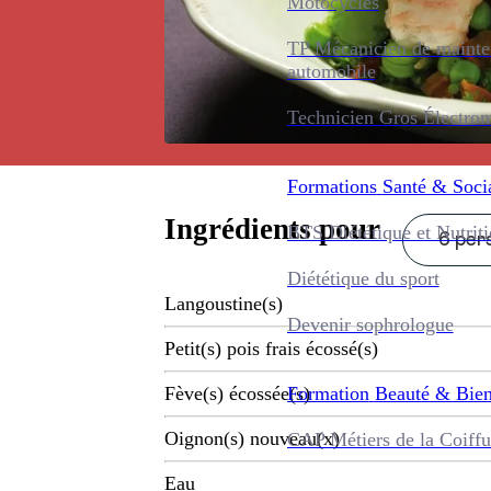
Motocycles
TP Mécanicien de maint
automobile
Technicien Gros Électro
Formations
Santé & Soci
Ingrédients pour
BTS Diététique et Nutrit
6 pers
Diététique du sport
Langoustine(s)
Devenir sophrologue
Petit(s) pois frais écossé(s)
Formation
Beauté & Bien
Fève(s) écossée(s)
Oignon(s) nouveau(x)
CAP Métiers de la Coiffu
Eau