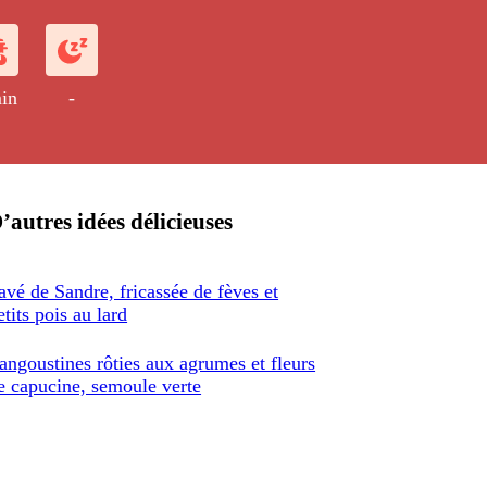
 et des tomates confites, le tout
naigré.
in
-
’autres idées délicieuses
avé de Sandre, fricassée de fèves et
etits pois au lard
angoustines rôties aux agrumes et fleurs
e capucine, semoule verte