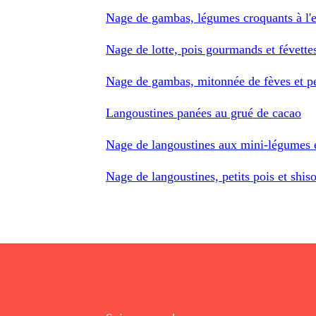
Nage de gambas, légumes croquants à l'e
Nage de lotte, pois gourmands et févette
Nage de gambas, mitonnée de fèves et pet
Langoustines panées au grué de cacao
Nage de langoustines aux mini-légumes et
Nage de langoustines, petits pois et shis