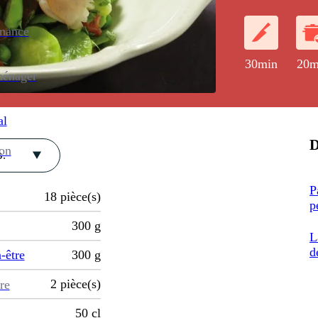
fèves écossées
légèrement vi
enance
30min
20m
ménager
al
D
ion
.
P
18
pièce(s)
p
300
g
L
d
-être
300
g
2
pièce(s)
re
50
cl