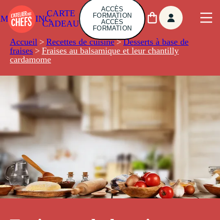
ACCÈS
CARTE
FORMATION
AMBUILDING
ACCÈS
CADEAU
FORMATION
Accueil
>
Recettes de cuisine
>
Desserts à base de
fraises
>
Fraises au balsamique et leur chantilly
cardamome