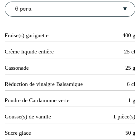
6 pers.
Fraise(s) gariguette
400
g
Crème liquide entière
25
cl
Cassonade
25
g
Réduction de vinaigre Balsamique
6
cl
Poudre de Cardamome verte
1
g
Gousse(s) de vanille
1
pièce(s)
Sucre glace
50
g