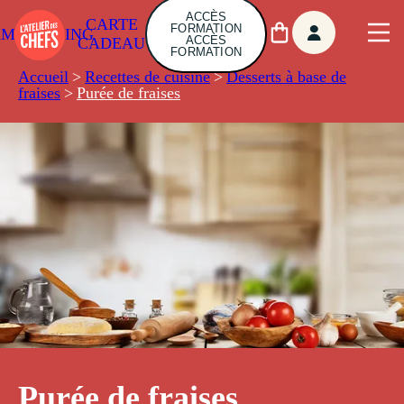
ACCÈS
CARTE
FORMATION
AMBUILDING
ACCÈS
CADEAU
FORMATION
Accueil
>
Recettes de cuisine
>
Desserts à base de
fraises
>
Purée de fraises
Purée de fraises