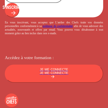
S'INSCRIRE
En vous inscrivant, vous acceptez que L’atelier des Chefs traite vos données
personnelles conformément à sa
politique de confidentialité
afin de vous adresser des
actualités, nouveautés et offres par email. Vous pouvez vous désabonner à tout
moment grâce au lien inclus dans nos e-mails.
Accédez à votre
formation :
JE ME CONNECTE
JE ME CONNECTE