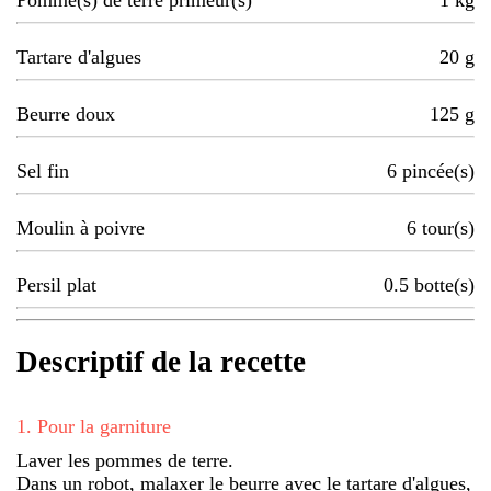
Pomme(s) de terre primeur(s)
1
kg
Tartare d'algues
20
g
Beurre doux
125
g
Sel fin
6
pincée(s)
Moulin à poivre
6
tour(s)
Persil plat
0.5
botte(s)
Descriptif de la recette
1
.
Pour la garniture
Laver les pommes de terre.
Dans un robot, malaxer le beurre avec le tartare d'algues,