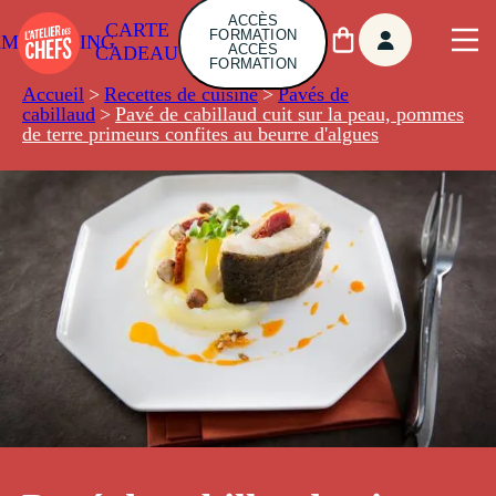
ACCÈS
CARTE
FORMATION
AMBUILDING
ACCÈS
CADEAU
FORMATION
Accueil
>
Recettes de cuisine
>
Pavés de
cabillaud
>
Pavé de cabillaud cuit sur la peau, pommes
de terre primeurs confites au beurre d'algues