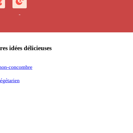
-
res idées délicieuses
hon-concombre
égétarien