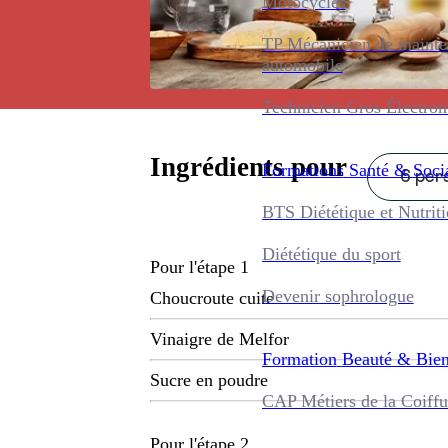
Motocycles
TP Mécanicien de maint
automobile
Technicien Gros Électro
Ingrédients pour
Formations
Santé & Soci
6 pers
BTS Diététique et Nutrit
Diététique du sport
Pour l'étape 1
Devenir sophrologue
Choucroute cuite
Vinaigre de Melfor
Formation
Beauté & Bien
Sucre en poudre
CAP Métiers de la Coiffu
Pour l'étape 2