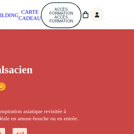
ACCÈS
CARTE
FORMATION
ILDING
ACCÈS
CADEAU
FORMATION
lsacien
se
nspiration asiatique revisitée à
idéale en amuse-bouche ou en entrée.