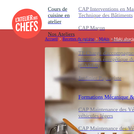
Cours de
CAP Interventions en Ma
cuisine en
Technique des Bâtiments
atelier
CAP Maçon
Nos Ateliers
Accueil
>
Recettes de cuisine
>
Makis
>
Maki alsaci
CAP Carreleur Mosaïste
TP Chargé d'accompagnem
rénovation énergétique d
(CAREB)
Jardinier Paysagiste
Formations
Mécanique &
CAP Maintenance des Véh
véhicules légers
CAP Maintenance des Véh