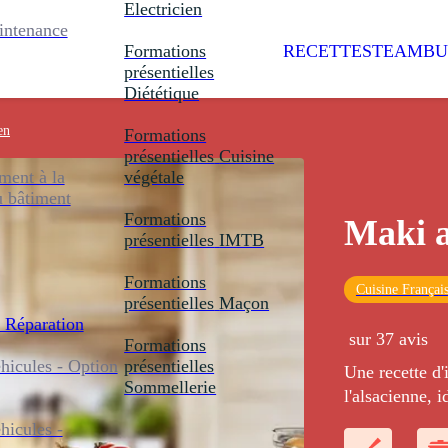
Electricien
intenance
Formations
RECETTES
TEAMBU
présentielles
Diététique
en
Formations
présentielles
Cuisine
ent à la
végétale
u bâtiment
Formations
Maki a
présentielles
IMTB
Formations
Cuisine Françai
présentielles
Maçon
 Réparation
sur 37 avis
Formations
icules - Option
présentielles
Une recette d'i
Sommellerie
l'alsacienne, 
icules -