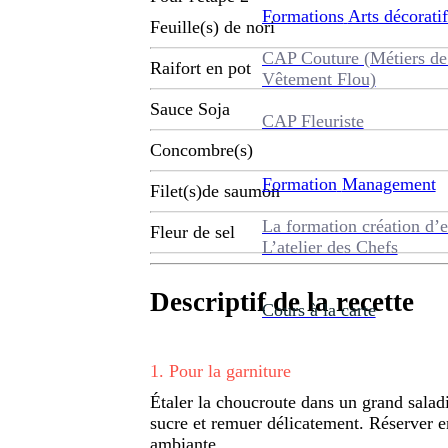
Formations
Arts décoratif
Feuille(s) de nori
CAP Couture (Métiers de
Raifort en pot
Vêtement Flou)
Sauce Soja
CAP Fleuriste
Concombre(s)
Formation
Management
Filet(s)de saumon
La formation création d’e
Fleur de sel
L’atelier des Chefs
Descriptif de la recette
Cours à la carte
1
.
Pour la garniture
Étaler la choucroute dans un grand saladi
sucre et remuer délicatement. Réserver e
ambiante.