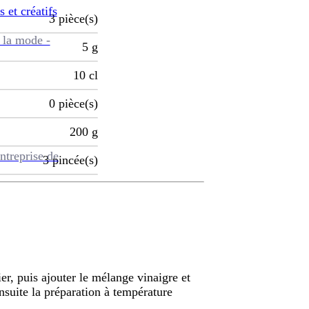
s et créatifs
3
pièce(s)
 la mode -
5
g
10
cl
0
pièce(s)
200
g
ntreprise de
3
pincée(s)
er, puis ajouter le mélange vinaigre et
nsuite la préparation à température