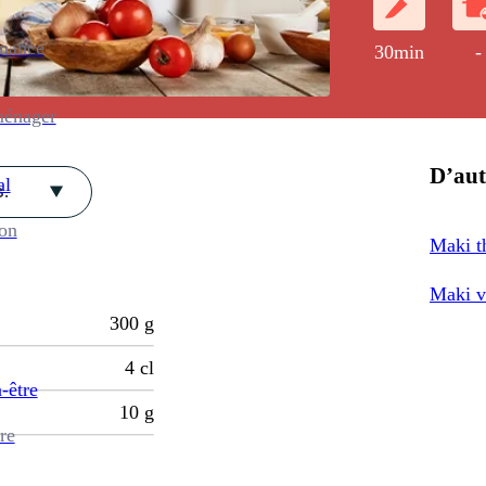
enance
30min
-
ménager
D’aut
al
.
ion
Maki t
Maki v
300
g
4
cl
-être
10
g
re