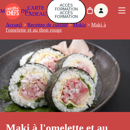
ACCÈS
CARTE
FORMATION
AMBUILDING
ACCÈS
CADEAU
FORMATION
Accueil
>
Recettes de cuisine
>
Makis
>
Maki à
l'omelette et au thon rouge
Maki à l'omelette et au