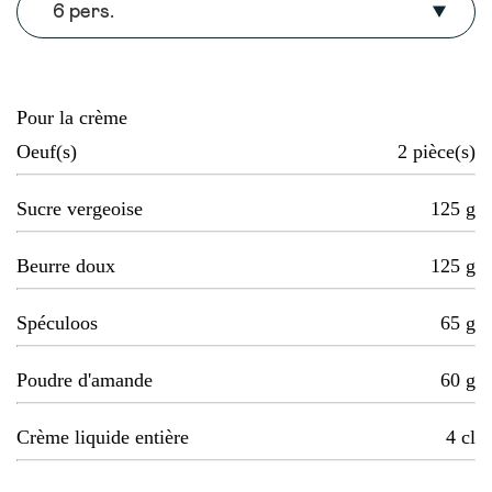
6 pers.
Pour la crème
Oeuf(s)
2
pièce(s)
Sucre vergeoise
125
g
Beurre doux
125
g
Spéculoos
65
g
Poudre d'amande
60
g
Crème liquide entière
4
cl