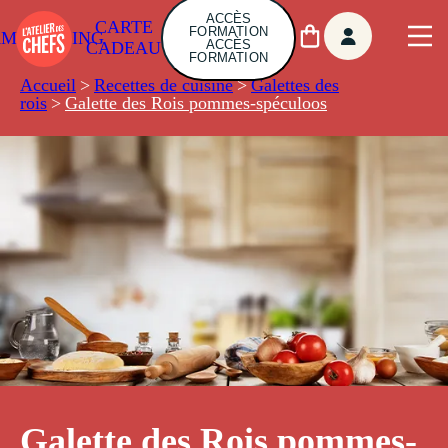
ACCÈS
CARTE
FORMATION
AMBUILDING
ACCÈS
CADEAU
FORMATION
Accueil
>
Recettes de cuisine
>
Galettes des
rois
>
Galette des Rois pommes-spéculoos
Galette des Rois pommes-