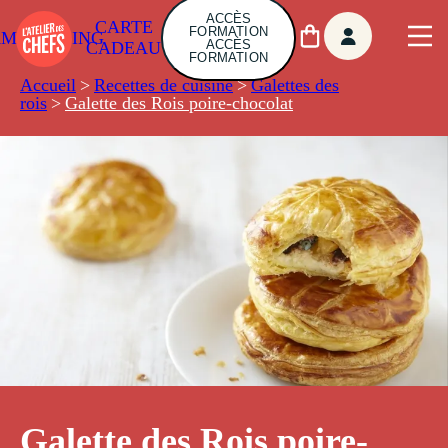
ACCÈS
CARTE
FORMATION
AMBUILDING
ACCÈS
CADEAU
FORMATION
Accueil
>
Recettes de cuisine
>
Galettes des
rois
>
Galette des Rois poire-chocolat
Galette des Rois poire-