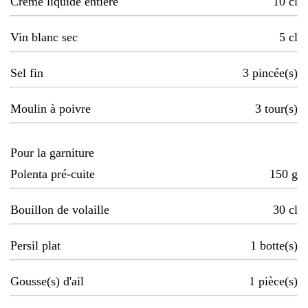
Crème liquide entière
10
cl
Vin blanc sec
5
cl
Sel fin
3
pincée(s)
Moulin à poivre
3
tour(s)
Pour la garniture
Polenta pré-cuite
150
g
Bouillon de volaille
30
cl
Persil plat
1
botte(s)
Gousse(s) d'ail
1
pièce(s)