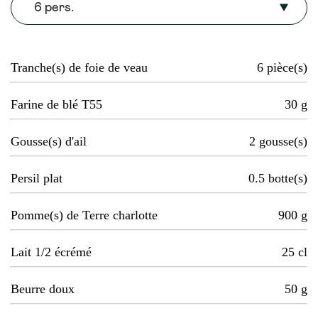
6 pers.
Tranche(s) de foie de veau
6
pièce(s)
Farine de blé T55
30
g
Gousse(s) d'ail
2
gousse(s)
Persil plat
0.5
botte(s)
Pomme(s) de Terre charlotte
900
g
Lait 1/2 écrémé
25
cl
Beurre doux
50
g