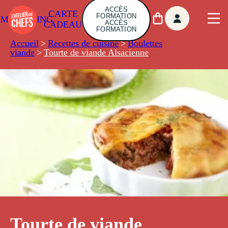
ACCÈS
CARTE
FORMATION
AMBUILDING
ACCÈS
CADEAU
FORMATION
Accueil
>
Recettes de cuisine
>
Boulettes
viande
>
Tourte de viande Alsacienne
Tourte de viande