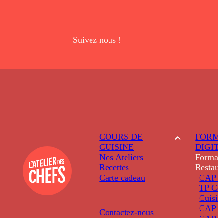
Suivez nous !
COURS DE
FORM
CUISINE
DIGI
Nos Ateliers
Forma
Recettes
Restau
Carte cadeau
CAP 
TP C
Cuis
CAP P
Contactez-nous