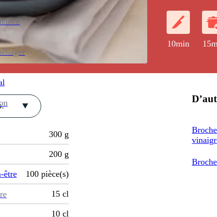
aromatisés au 
enance
10min
15m
ménager
al
D’aut
ion
.
Broche
300
g
vinaigr
200
g
Broche
-être
100
pièce(s)
15
cl
re
10
cl