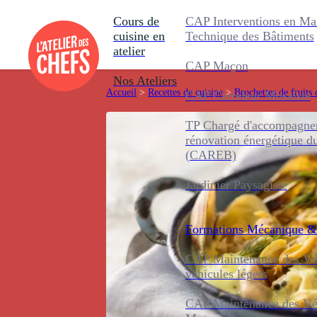
Cours de
CAP Interventions en Ma
cuisine en
Technique des Bâtiments
atelier
CAP Maçon
Nos Ateliers
Accueil
>
Recettes de cuisine
>
Brochettes de fruits
CAP Carreleur Mosaïste
TP Chargé d'accompagnem
rénovation énergétique d
(CAREB)
Jardinier Paysagiste
Formations
Mécanique &
CAP Maintenance des Véh
véhicules légers
CAP Maintenance des Véh