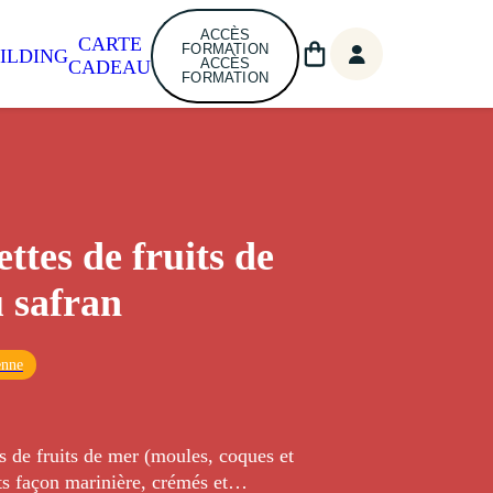
ACCÈS
CARTE
FORMATION
ILDING
ACCÈS
CADEAU
FORMATION
ttes de fruits de
 safran
enne
s de fruits de mer (moules, coques et
ts façon marinière, crémés et