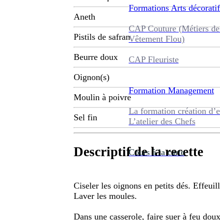
Formations
Arts décoratif
Aneth
CAP Couture (Métiers de
Pistils de safran
Vêtement Flou)
Beurre doux
CAP Fleuriste
Oignon(s)
Formation
Management
Moulin à poivre
La formation création d’e
Sel fin
L’atelier des Chefs
Descriptif de la recette
Cours à la carte
Ciseler les oignons en petits dés. Effeuill
Laver les moules.
Dans une casserole, faire suer à feu doux