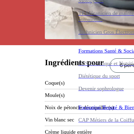
Motocycles
TP Mécanicien de maint
automobile
Technicien Gros Électro
Formations
Santé & Soci
Ingrédients pour
BTS Diététique et Nutrit
6 pers
Diététique du sport
Coque(s)
Devenir sophrologue
Moule(s)
Formation
Beauté & Bien
Noix de pétoncle décoquillée(s)
Vin blanc sec
CAP Métiers de la Coiffu
Crème liquide entière