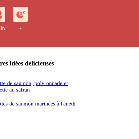
safran.
in
-
res idées délicieuses
tte de saumon, poivronnade et
ette au safran
ttes de saumon marinées à l'aneth