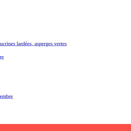
ucrines lardées, asperges vertes
re
gembre