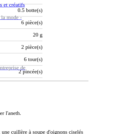
s et créatifs
0.5
botte(s)
 la mode -
6
pièce(s)
20
g
2
pièce(s)
6
tour(s)
ntreprise de
2
pincée(s)
er l'aneth.
 une cuillère à soupe d'oignons ciselés