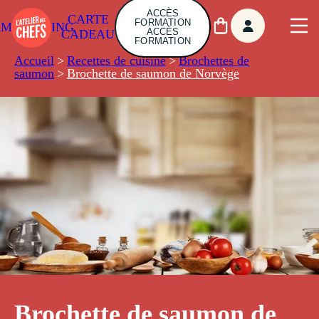
ACCÈS
CARTE
FORMATION
AMBUILDING
ACCÈS
CADEAU
FORMATION
Accueil
>
Recettes de cuisine
>
Brochettes de
saumon
>
Brochette de saumon de Norvège
Brochette de saumon de