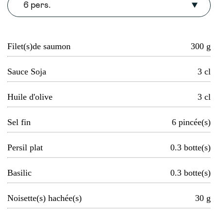
6 pers.
Filet(s)de saumon
300
g
Sauce Soja
3
cl
Huile d'olive
3
cl
Sel fin
6
pincée(s)
Persil plat
0.3
botte(s)
Basilic
0.3
botte(s)
Noisette(s) hachée(s)
30
g