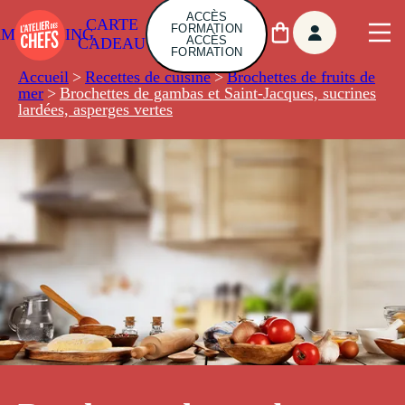
ACCÈS
CARTE
FORMATION
AMBUILDING
ACCÈS
CADEAU
FORMATION
Accueil
>
Recettes de cuisine
>
Brochettes de fruits de
mer
>
Brochettes de gambas et Saint-Jacques, sucrines
lardées, asperges vertes