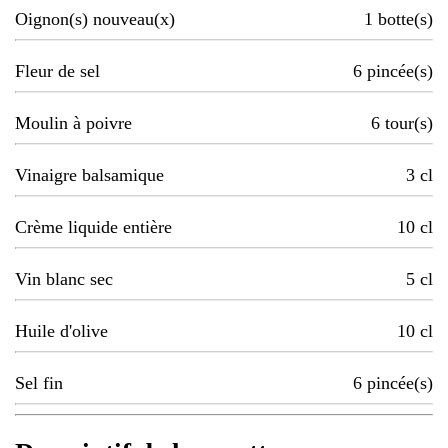
Oignon(s) nouveau(x)
1
botte(s)
Fleur de sel
6
pincée(s)
Moulin à poivre
6
tour(s)
Vinaigre balsamique
3
cl
Crème liquide entière
10
cl
Vin blanc sec
5
cl
Huile d'olive
10
cl
Sel fin
6
pincée(s)