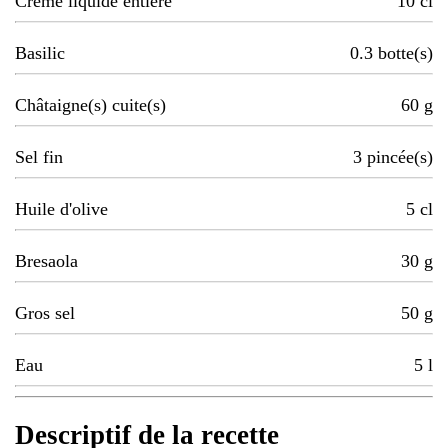
Crème liquide entière
10
cl
Basilic
0.3
botte(s)
Châtaigne(s) cuite(s)
60
g
Sel fin
3
pincée(s)
Huile d'olive
5
cl
Bresaola
30
g
Gros sel
50
g
Eau
5
l
Descriptif de la recette