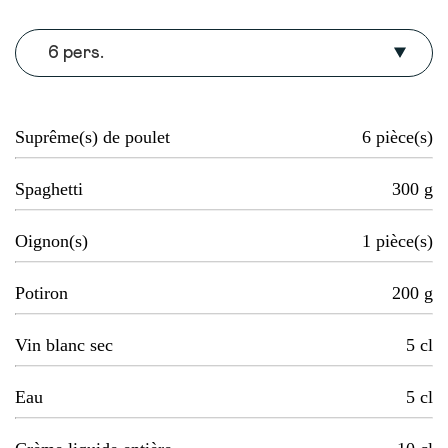
6 pers.
Suprême(s) de poulet
6
pièce(s)
Spaghetti
300
g
Oignon(s)
1
pièce(s)
Potiron
200
g
Vin blanc sec
5
cl
Eau
5
cl