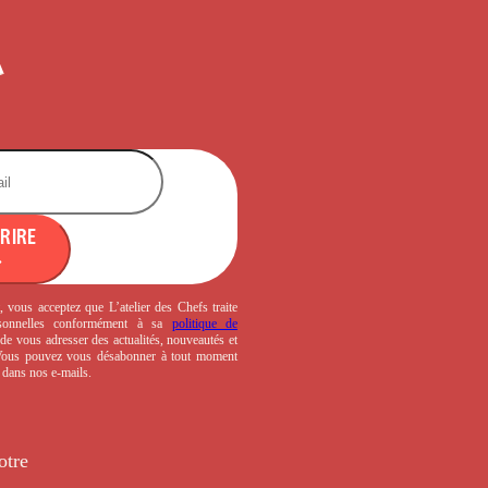
CRIRE
, vous acceptez que L’atelier des Chefs traite
sonnelles conformément à sa
politique de
de vous adresser des actualités, nouveautés et
 Vous pouvez vous désabonner à tout moment
s dans nos e-mails.
otre