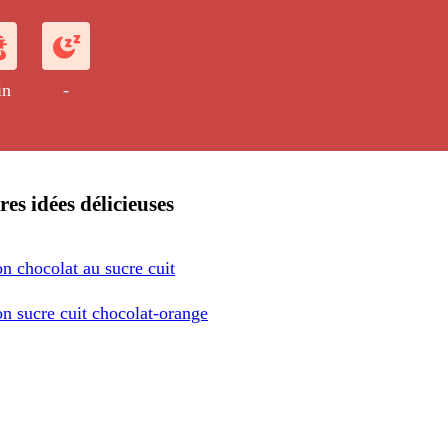
 le Four 6ème Sens Grande Cavité
in
-
res idées délicieuses
n chocolat au sucre cuit
n sucre cuit chocolat-orange