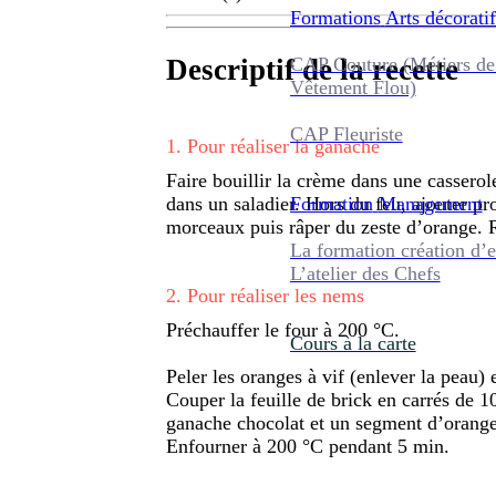
Formations
Arts décoratif
CAP Couture (Métiers de
Descriptif de la recette
Vêtement Flou)
CAP Fleuriste
1
.
Pour réaliser la ganache
Faire bouillir la crème dans une casserole
Formation
Management
dans un saladier. Hors du feu, ajouter pr
morceaux puis râper du zeste d’orange. R
La formation création d’e
L’atelier des Chefs
2
.
Pour réaliser les nems
Préchauffer le four à 200 °C.
Cours à la carte
Peler les oranges à vif (enlever la peau) 
Couper la feuille de brick en carrés de 1
ganache chocolat et un segment d’orange
Enfourner à 200 °C pendant 5 min.