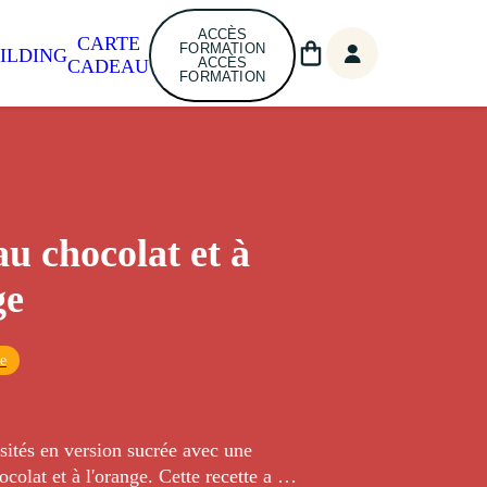
ACCÈS
CARTE
FORMATION
ILDING
ACCÈS
CADEAU
FORMATION
u chocolat et à
ge
ue
sités en version sucrée avec une
colat et à l'orange. Cette recette a été