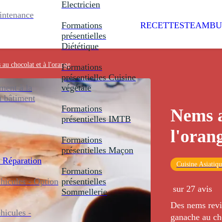
Electricien
intenance
Formations
RECETTES
TEAMBU
présentielles
Diététique
au chocolat et à l'orange
Formations
présentielles
Cuisine
ent à la
végétale
u bâtiment
Formations
Nems a
présentielles
IMTB
l'oran
Formations
présentielles
Maçon
 Réparation
Cuisine Asiatiq
Formations
icules - Option
présentielles
sur 27 avis
Sommellerie
Des nems revi
icules -
ganache au cho