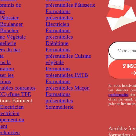
ommis de
présentielles
Pâtisserie
ine
Formations
âtissier
présentielles
Boulanger
Electricien
Boucher
Formations
ine Végétale
présentielles
ellerie
Diététique
rs du bar
Formations
ta
présentielles
Cuisine
ns la
végétale
S'INS
uration
Formations
ser les
présentielles
IMTB
tions
Formations
En vous inscrivant
tables courantes
présentielles
Maçon
vos données per
C) d'une TPE
Formations
confidentialité
afin 
offres par email.
tions
Bâtiment
présentielles
grâce au lien inclu
Electricien
Sommellerie
ectricien
uipement du
ment
Accédez à v
echnicien
formation :