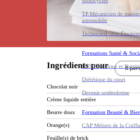
Motocycles
TP Mécanicien de maint
automobile
Technicien Gros Électro
Formations
Santé & Soci
Ingrédients pour
BTS Diététique et Nutrit
6 pers
Diététique du sport
Chocolat noir
Devenir sophrologue
Crème liquide entière
Formation
Beauté & Bien
Beurre doux
Orange(s)
CAP Métiers de la Coiffu
Feuille(s) de brick