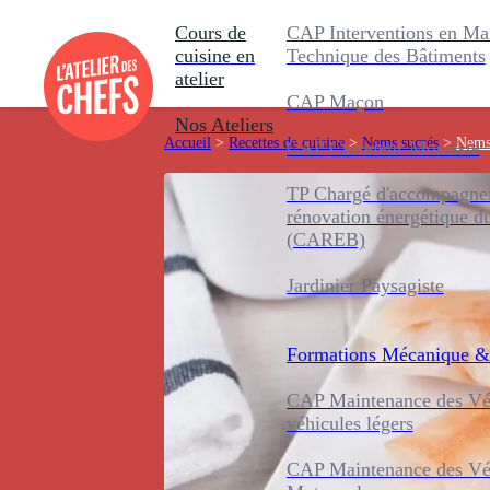
Cours de
CAP Interventions en Ma
cuisine en
Technique des Bâtiments
atelier
CAP Maçon
Nos Ateliers
Accueil
>
Recettes de cuisine
>
Nems sucrés
>
Nems 
CAP Carreleur Mosaïste
TP Chargé d'accompagnem
rénovation énergétique d
(CAREB)
Jardinier Paysagiste
Formations
Mécanique &
CAP Maintenance des Véh
véhicules légers
CAP Maintenance des Véh