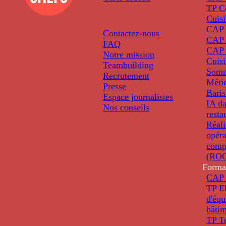
TP C
Cuis
CAP P
Contactez-nous
CAP 
FAQ
CAP 
Notre mission
Cuis
Teambuilding
Somm
Recrutement
Métie
Presse
Baris
Espace journalistes
IA da
Nos conseils
resta
Réali
opéra
comp
(ROC
Forma
CAP 
TP El
d'éq
bâti
TP T