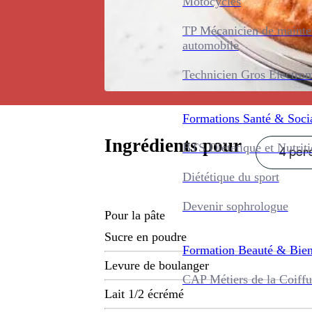
Motocycles
TP Mécanicien de maint
automobile
Technicien Gros Électro
Formations
Santé & Soci
Ingrédients pour
BTS Diététique et Nutrit
4 pers
Diététique du sport
Devenir sophrologue
Pour la pâte
Sucre en poudre
Formation
Beauté & Bien
Levure de boulanger
CAP Métiers de la Coiffu
Lait 1/2 écrémé