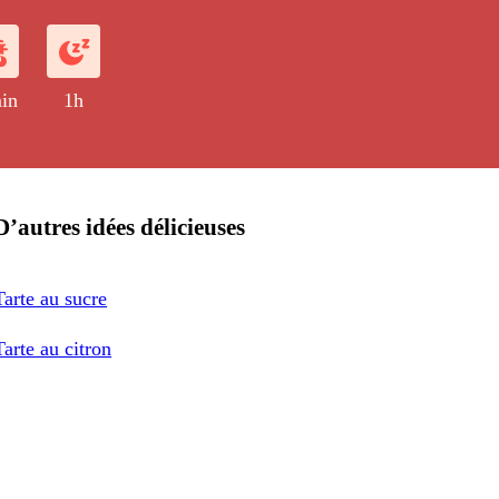
in
1h
D’autres idées délicieuses
Tarte au sucre
Tarte au citron