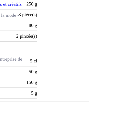
250
g
s et créatifs
3
pièce(s)
 la mode -
80
g
2
pincée(s)
ntreprise de
5
cl
50
g
150
g
5
g