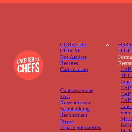
COURS DE
FORM
CUISINE
DIGI
Nos Ateliers
Forma
Recettes
Restau
Carte cadeau
CAP 
TP C
Cuis
CAP P
Contactez-nous
CAP 
FAQ
CAP 
Notre mission
Cuis
Teambuilding
Somm
Recrutement
Métie
Presse
Baris
Espace journalistes
IA da