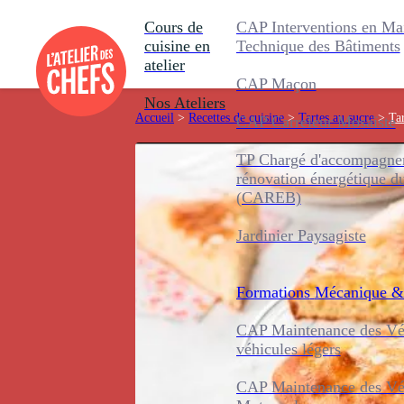
Cours de
CAP Interventions en Ma
cuisine en
Technique des Bâtiments
atelier
CAP Maçon
Nos Ateliers
Accueil
>
Recettes de cuisine
>
Tartes au sucre
>
Tar
CAP Carreleur Mosaïste
TP Chargé d'accompagnem
rénovation énergétique d
(CAREB)
Jardinier Paysagiste
Formations
Mécanique &
CAP Maintenance des Véh
véhicules légers
CAP Maintenance des Véh