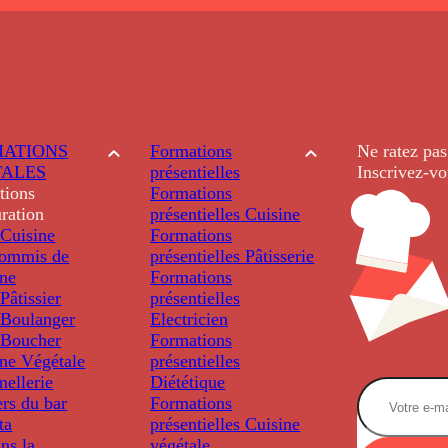
ATIONS
Formations
Ne ratez pas
TALES
présentielles
Inscrivez-vo
tions
Formations
ration
présentielles
Cuisine
Cuisine
Formations
ommis de
présentielles
Pâtisserie
ine
Formations
âtissier
présentielles
Boulanger
Electricien
Boucher
Formations
ine Végétale
présentielles
ellerie
Diététique
rs du bar
Formations
ta
présentielles
Cuisine
ns la
végétale