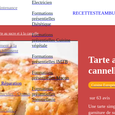
Electricien
intenance
Formations
RECETTES
TEAMBU
présentielles
Diététique
te au sucre et à la cannelle
Formations
présentielles
Cuisine
ent à la
végétale
u bâtiment
Formations
Tarte a
présentielles
IMTB
cannel
Formations
présentielles
Maçon
 Réparation
Cuisine Europé
Formations
icules - Option
présentielles
sur 63 avis
Sommellerie
Une tarte simp
icules -
garniture de s