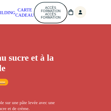
ACCÈS
CARTE
FORMATION
ILDING
ACCÈS
CADEAU
FORMATION
u sucre et à la
le
enne
le sur une pâte levée avec une
ucre et de crème.