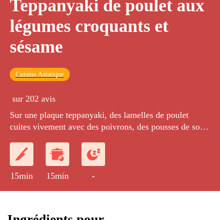
Teppanyaki de poulet aux
légumes croquants et
sésame
Cuisine Asiatique
sur 202 avis
Sur une plaque teppanyaki, des lamelles de poulet
cuites vivement avec des poivrons, des pousses de soja,
des radis et des courgettes, le tout parfumé à la sauce
soja et au sésame.
15min
15min
-
Ingrédients pour