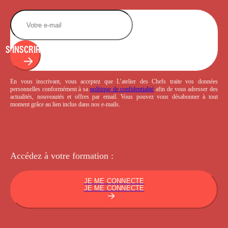
S'INSCRIRE
En vous inscrivant, vous acceptez que L’atelier des Chefs traite vos données
personnelles conformément à sa
politique de confidentialité
afin de vous adresser des
actualités, nouveautés et offres par email. Vous pouvez vous désabonner à tout
moment grâce au lien inclus dans nos e-mails.
Accédez à votre
formation :
JE ME CONNECTE
JE ME CONNECTE