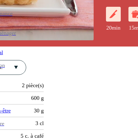
avec du cumin
enance
20min
15m
ménager
al
ion
.
2
pièce(s)
600
g
-être
30
g
3
cl
re
5
c. à café