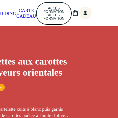
ACCÈS
CARTE
FORMATION
ILDING
ACCÈS
CADEAU
FORMATION
ettes aux carottes
veurs orientales
le
artelette cuits à blanc puis garnis
de carottes poêlée à l'huile d'olive