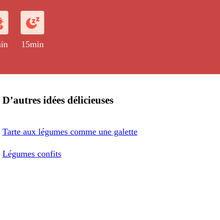
 en poudre et un peu de miel.
in
15min
D’autres idées délicieuses
Tarte aux légumes comme une galette
Légumes confits