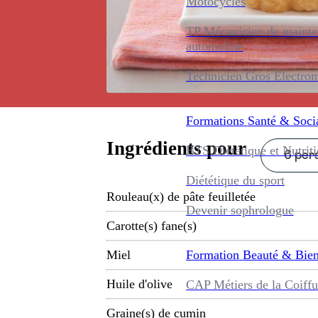
Motocycles
TP Mécanicien de maint
automobile
Technicien Gros Électro
Formations
Santé & Soci
Ingrédients pour
BTS Diététique et Nutrit
6 pers
Diététique du sport
Rouleau(x) de pâte feuilletée
Devenir sophrologue
Carotte(s) fane(s)
Formation
Beauté & Bien
Miel
Huile d'olive
CAP Métiers de la Coiffu
Graine(s) de cumin