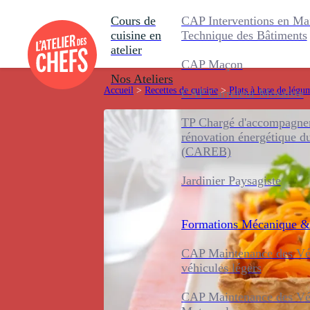
Cours de
CAP Interventions en Ma
cuisine en
Technique des Bâtiments
atelier
CAP Maçon
Nos Ateliers
Accueil
>
Recettes de cuisine
>
Plats à base de légu
CAP Carreleur Mosaïste
TP Chargé d'accompagnem
rénovation énergétique d
(CAREB)
Jardinier Paysagiste
Formations
Mécanique &
CAP Maintenance des Véh
véhicules légers
CAP Maintenance des Véh