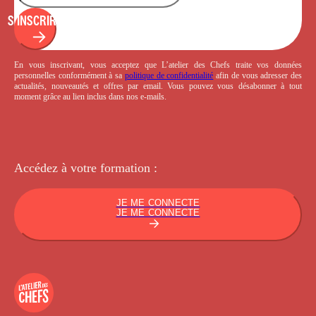
S'INSCRIRE
En vous inscrivant, vous acceptez que L’atelier des Chefs traite vos données
personnelles conformément à sa
politique de confidentialité
afin de vous adresser des
actualités, nouveautés et offres par email. Vous pouvez vous désabonner à tout
moment grâce au lien inclus dans nos e-mails.
Accédez à votre
formation :
JE ME CONNECTE
JE ME CONNECTE