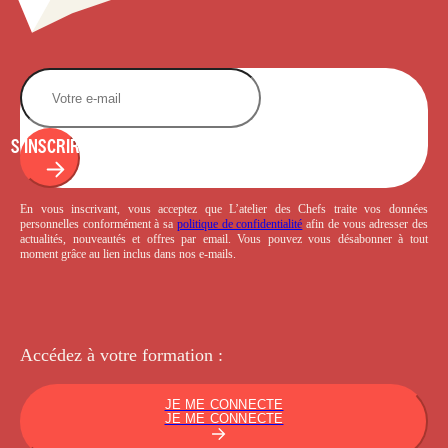
S'INSCRIRE
En vous inscrivant, vous acceptez que L’atelier des Chefs traite vos données
personnelles conformément à sa
politique de confidentialité
afin de vous adresser des
actualités, nouveautés et offres par email. Vous pouvez vous désabonner à tout
moment grâce au lien inclus dans nos e-mails.
Accédez à votre
formation :
JE ME CONNECTE
JE ME CONNECTE