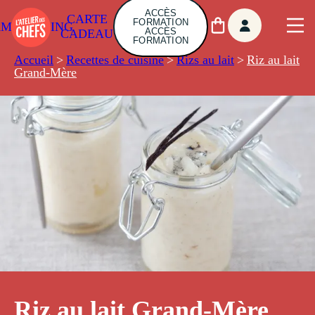
ACCÈS
CARTE
FORMATION
AMBUILDING
ACCÈS
CADEAU
FORMATION
Accueil
>
Recettes de cuisine
>
Rizs au lait
>
Riz au lait
Grand-Mère
Riz au lait Grand-Mère