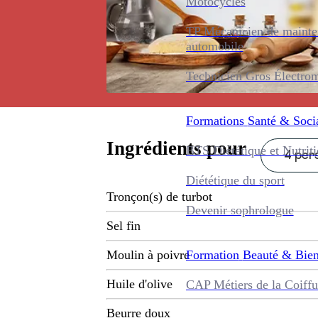
Motocycles
TP Mécanicien de maint
automobile
Technicien Gros Électro
Formations
Santé & Soci
Ingrédients pour
BTS Diététique et Nutrit
4 pers
Diététique du sport
Tronçon(s) de turbot
Devenir sophrologue
Sel fin
Formation
Beauté & Bien
Moulin à poivre
Huile d'olive
CAP Métiers de la Coiffu
Beurre doux