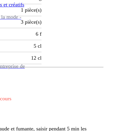
s et créatifs
1
pièce(s)
 la mode -
3
pièce(s)
6
f
5
cl
12
cl
ntreprise de
 cours
aude et fumante, saisir pendant 5 min les