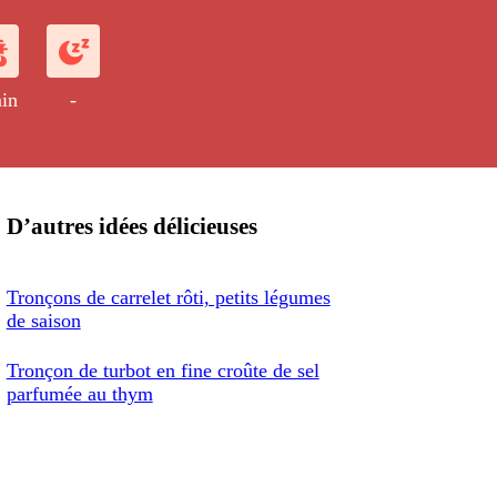
in
-
D’autres idées délicieuses
Tronçons de carrelet rôti, petits légumes
de saison
Tronçon de turbot en fine croûte de sel
parfumée au thym