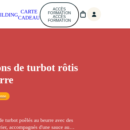
ACCÈS
CARTE
FORMATION
ILDING
ACCÈS
CADEAU
FORMATION
ns de turbot rôtis
rre
enne
e turbot poêlés au beurre avec des
urier, accompagnés d'une sauce au