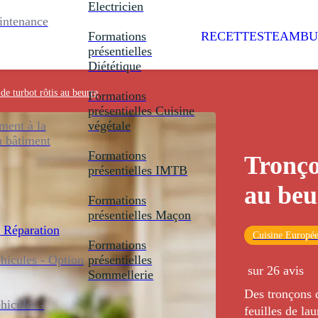
Electricien
intenance
Formations
RECETTES
TEAMBU
présentielles
Diététique
de turbot rôtis au beurre
Formations
présentielles
Cuisine
ent à la
végétale
u bâtiment
Formations
Tronço
présentielles
IMTB
au beu
Formations
présentielles
Maçon
 Réparation
Cuisine Europé
Formations
icules - Option
présentielles
sur 26 avis
Sommellerie
Des tronçons d
icules -
feuilles de la