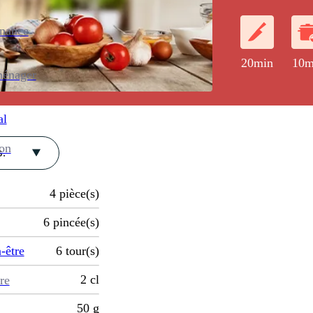
cidre.
enance
20min
10m
ménager
al
ion
.
4
pièce(s)
6
pincée(s)
-être
6
tour(s)
2
cl
re
50
g