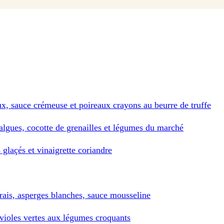
x, sauce crémeuse et poireaux crayons au beurre de truffe
 algues, cocotte de grenailles et légumes du marché
glaçés et vinaigrette coriandre
 frais, asperges blanches, sauce mousseline
avioles vertes aux légumes croquants