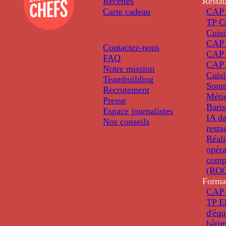
Recettes
Restau
Carte cadeau
CAP 
TP C
Cuis
CAP P
Contactez-nous
CAP 
FAQ
CAP 
Notre mission
Cuis
Teambuilding
Somm
Recrutement
Métie
Presse
Baris
Espace journalistes
IA da
Nos conseils
resta
Réali
opéra
comp
(ROC
Forma
CAP 
TP El
d'éq
bâti