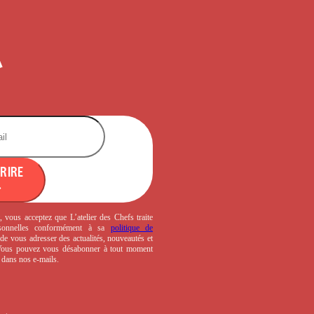
CRIRE
, vous acceptez que L’atelier des Chefs traite
sonnelles conformément à sa
politique de
de vous adresser des actualités, nouveautés et
 Vous pouvez vous désabonner à tout moment
s dans nos e-mails.