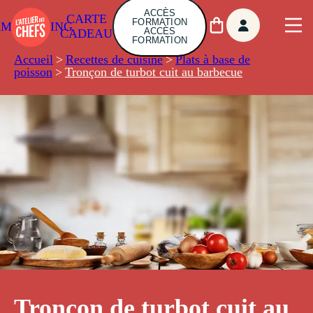
ACCÈS
CARTE
FORMATION
AMBUILDING
ACCÈS
CADEAU
FORMATION
Accueil
>
Recettes de cuisine
>
Plats à base de
poisson
>
Tronçon de turbot cuit au barbecue
Tronçon de turbot cuit au