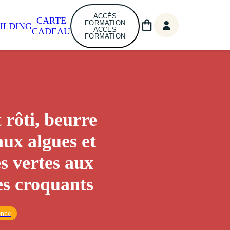
ACCÈS
CARTE
FORMATION
ILDING
ACCÈS
CADEAU
FORMATION
 rôti, beurre
aux algues et
es vertes aux
s croquants
enne