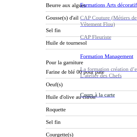
Formations
Arts décoratif
Beurre aux algues
CAP Couture (Métiers de
Gousse(s) d'ail
Vêtement Flou)
Sel fin
CAP Fleuriste
Huile de tournesol
Formation
Management
Pour la garniture
La formation création d’e
Farine de blé 00 pour pate
L’atelier des Chefs
Oeuf(s)
Cours à la carte
Huile d'olive au citron
Roquette
Sel fin
Courgette(s)