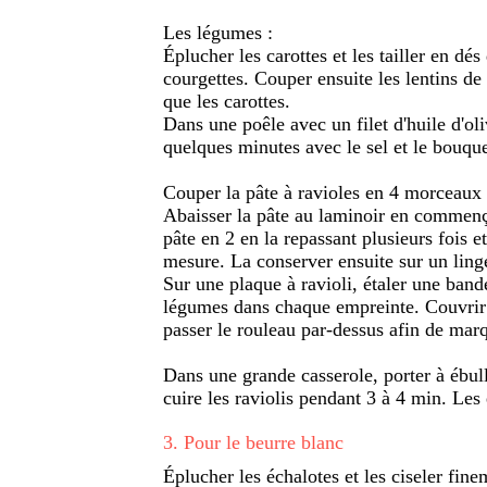
Les légumes :
Éplucher les carottes et les tailler en d
courgettes. Couper ensuite les lentins d
que les carottes.
Dans une poêle avec un filet d'huile d'ol
quelques minutes avec le sel et le bouque
Couper la pâte à ravioles en 4 morceaux p
Abaisser la pâte au laminoir en commençan
pâte en 2 en la repassant plusieurs fois e
mesure. La conserver ensuite sur un ling
Sur une plaque à ravioli, étaler une band
légumes dans chaque empreinte. Couvrir 
passer le rouleau par-dessus afin de marqu
Dans une grande casserole, porter à ébulli
cuire les raviolis pendant 3 à 4 min. Les
3
.
Pour le beurre blanc
Éplucher les échalotes et les ciseler fine