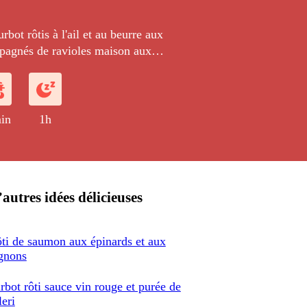
urbot rôtis à l'ail et au beurre aux
pagnés de ravioles maison aux
son poêlés et d'une sauce beurre
beurre d'algues. Un toast long et fin
de Saint-Jacques vient parfaire ce plat
.
in
1h
autres idées délicieuses
ti de saumon aux épinards et aux
gnons
rbot rôti sauce vin rouge et purée de
leri